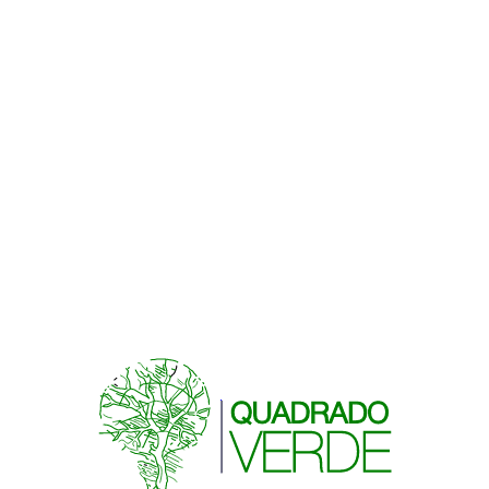
Todas las
obras
Equipo vinculado
Patricia Quadrado Verde
Paisajista
TALLER
ITINERARIO
VERDE1
Talleres asociados
1 VINCULADOS