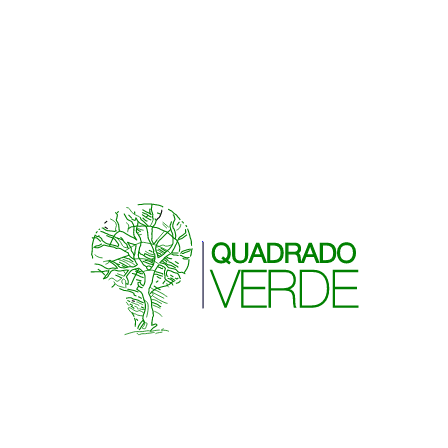
mobiliario a
LUGAR
medida para
La Coruña
espacios
públicos,
FECHA DE INICIO
privados,
2023-01-01
comerciales e
institucionales.
FECHA DE FIN
Cada
2023-12-31
intervención
responde a
PRESUPUESTO
necesidades
A consultar
funcionales
concretas,
desarrollando
TALLERES
IMÁGENES
VÍDEOS
piezas
1
2
0