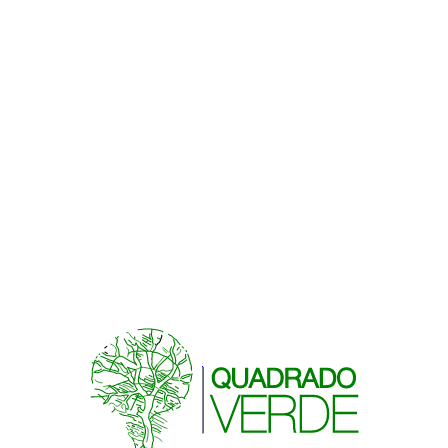
Equipo vinculado
Patricia Quadrado Verde
Paisajista
Talleres asociados
3 VINCULADOS
CARPINTERÍA
Taller Carpinteria I
ALBAÑILERÍA