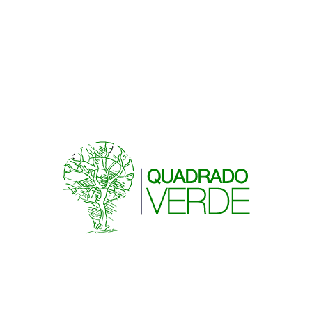
su geología y
LUGAR
Cedeira, A Coruña, Galicia,
valores
España.
naturales,
integrándose
FECHA DE INICIO
de forma
2020-01-01
respetuosa en
el medio.
FECHA DE FIN
2022-01-01
Todas las
obras
PRESUPUESTO
0,00 €
TALLERES
IMÁGENES
VÍDEOS
2
3
0
ROBALEIRA